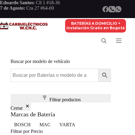
Saltar
Eduardo Santos:
Cll 1 #18-36
al
7 de Agosto:
Cra 27 #64-69
contenido
BATERÍAS A DOMICILIO +
instalación Gratis en Bogotá
Buscar por modelo de vehículo
Filtrar productos
Cerrar
Marcas de Batería
Marca
BOSCH
MAC
VARTA
Filtrar por Precio