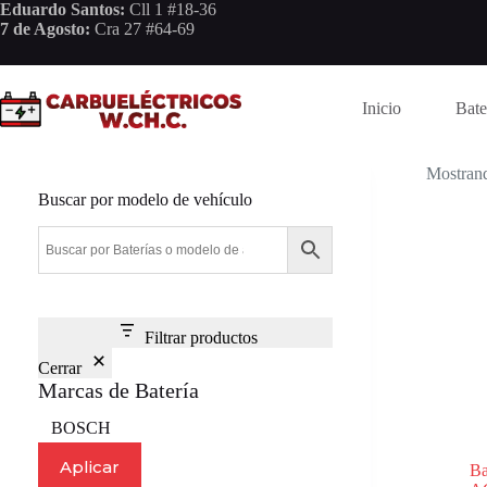
Saltar
Eduardo Santos:
Cll 1 #18-36
al
7 de Agosto:
Cra 27 #64-69
contenido
Inicio
Bate
Mostrand
Buscar por modelo de vehículo
Filtrar productos
Cerrar
Marcas de Batería
Marca
BOSCH
Aplicar
Ba