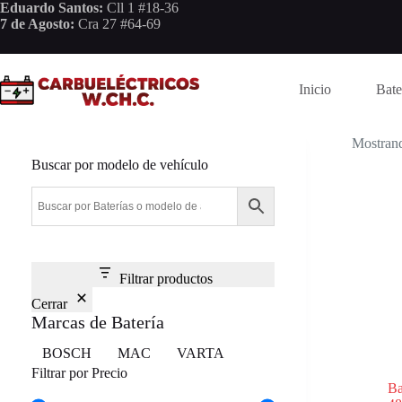
Saltar
Eduardo Santos:
Cll 1 #18-36
al
7 de Agosto:
Cra 27 #64-69
contenido
Inicio
Bate
Mostrand
Buscar por modelo de vehículo
Filtrar productos
Cerrar
Marcas de Batería
Marca
BOSCH
MAC
VARTA
Filtrar por Precio
Ba