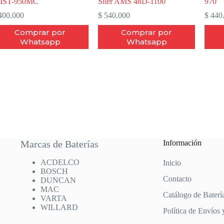
8IST-950MC
Siler AMS 48D-1100
970
00.000
$
540.000
$
440
Comprar por
Comprar por
Whatsapp
Whatsapp
Marcas de Baterías
Información
ACDELCO
Inicio
BOSCH
Contacto
DUNCAN
MAC
Catálogo de Baterí
VARTA
WILLARD
Política de Envíos 