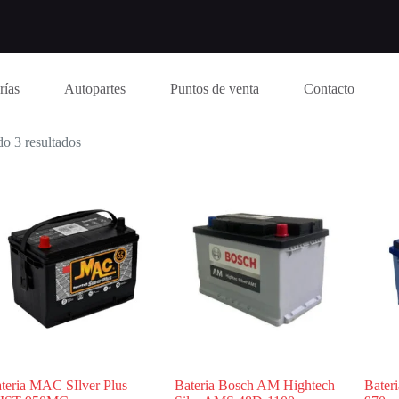
rías
Autopartes
Puntos de venta
Contacto
o 3 resultados
teria MAC SIlver Plus
Bateria Bosch AM Hightech
Bater