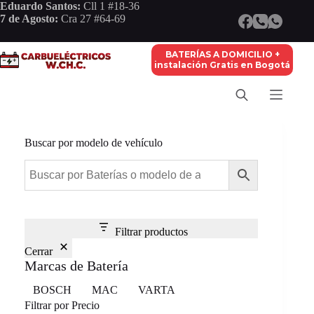
Saltar
Eduardo Santos:
Cll 1 #18-36
al
7 de Agosto:
Cra 27 #64-69
contenido
BATERÍAS A DOMICILIO +
instalación Gratis en Bogotá
Buscar por modelo de vehículo
Filtrar productos
Cerrar
Marcas de Batería
Marca
BOSCH
MAC
VARTA
Filtrar por Precio