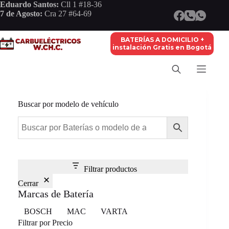
Saltar
Eduardo Santos:
Cll 1 #18-36
al
7 de Agosto:
Cra 27 #64-69
contenido
BATERÍAS A DOMICILIO +
instalación Gratis en Bogotá
Buscar por modelo de vehículo
Filtrar productos
Cerrar
Marcas de Batería
Marca
BOSCH
MAC
VARTA
Filtrar por Precio