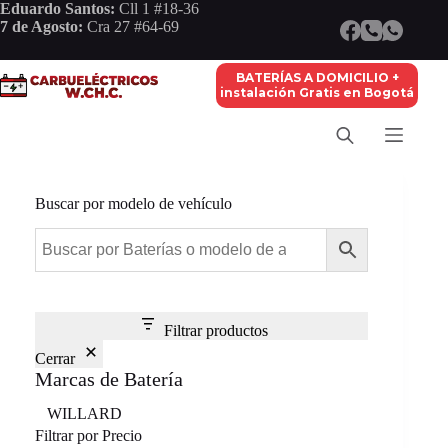
Saltar
Eduardo Santos:
Cll 1 #18-36
al
7 de Agosto:
Cra 27 #64-69
contenido
BATERÍAS A DOMICILIO +
instalación Gratis en Bogotá
Buscar por modelo de vehículo
Filtrar productos
Cerrar
Marcas de Batería
Marca
WILLARD
Filtrar por Precio