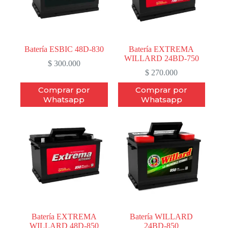
Batería ESBIC 48D-830
Batería EXTREMA
WILLARD 24BD-750
$
300.000
$
270.000
Comprar por
Comprar por
Whatsapp
Whatsapp
Batería EXTREMA
Batería WILLARD
WILLARD 48D-850
24BD-850