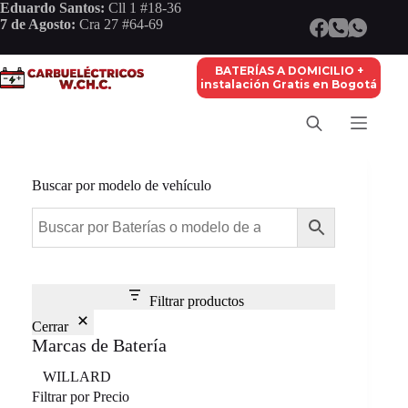
Saltar
Eduardo Santos:
Cll 1 #18-36
al
7 de Agosto:
Cra 27 #64-69
contenido
BATERÍAS A DOMICILIO +
instalación Gratis en Bogotá
Buscar por modelo de vehículo
Filtrar productos
Cerrar
Marcas de Batería
Marca
WILLARD
Filtrar por Precio