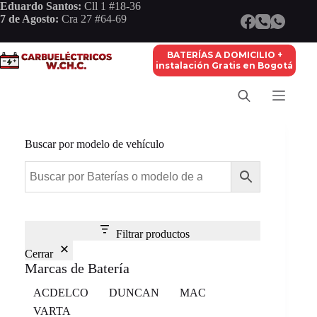
Saltar
Eduardo Santos:
Cll 1 #18-36
al
7 de Agosto:
Cra 27 #64-69
contenido
BATERÍAS A DOMICILIO +
instalación Gratis en Bogotá
Buscar por modelo de vehículo
Filtrar productos
Cerrar
Marcas de Batería
Marca
ACDELCO
DUNCAN
MAC
VARTA