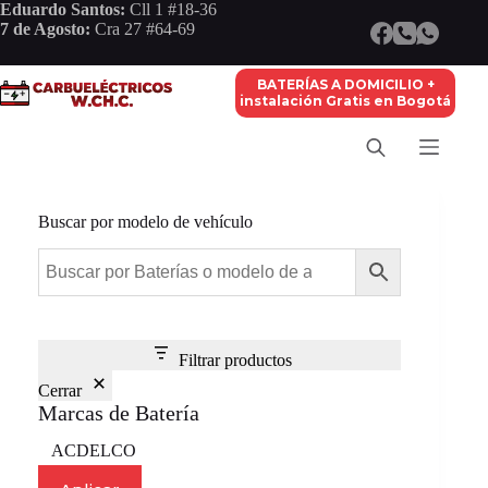
Saltar
Eduardo Santos:
Cll 1 #18-36
al
7 de Agosto:
Cra 27 #64-69
contenido
BATERÍAS A DOMICILIO +
instalación Gratis en Bogotá
Buscar por modelo de vehículo
Filtrar productos
Cerrar
Marcas de Batería
Marca
ACDELCO