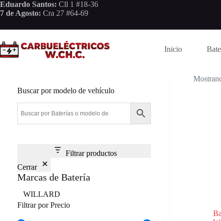
Saltar
Eduardo Santos:
Cll 1 #18-36
al
7 de Agosto:
Cra 27 #64-69
contenido
Inicio
Bate
Mostrand
Buscar por modelo de vehículo
Filtrar productos
Cerrar
Marcas de Batería
Marca
WILLARD
Filtrar por Precio
B