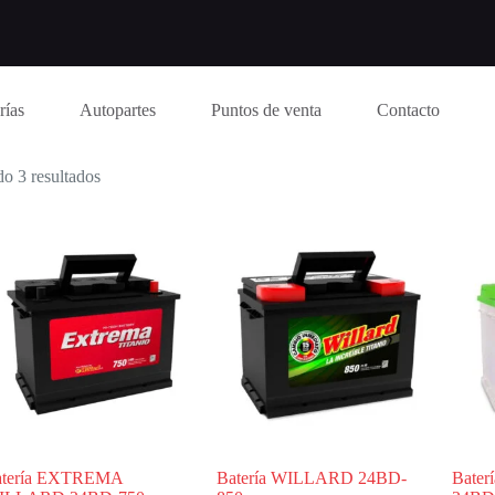
rías
Autopartes
Puntos de venta
Contacto
o 3 resultados
atería EXTREMA
Batería WILLARD 24BD-
Bate