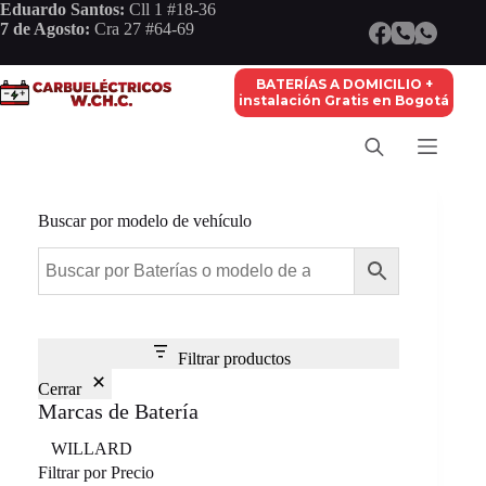
Saltar
Eduardo Santos:
Cll 1 #18-36
al
7 de Agosto:
Cra 27 #64-69
contenido
BATERÍAS A DOMICILIO +
instalación Gratis en Bogotá
Buscar por modelo de vehículo
Filtrar productos
Cerrar
Marcas de Batería
Marca
WILLARD
Filtrar por Precio