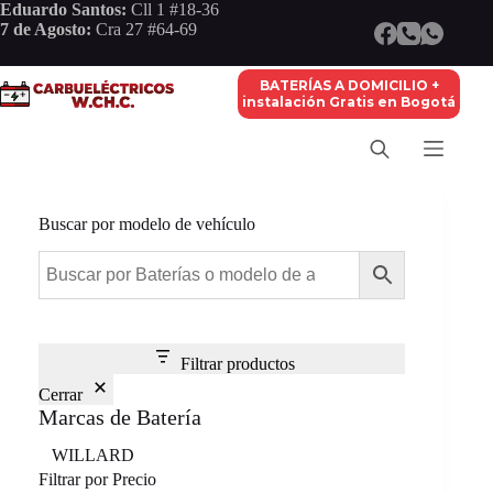
Saltar
Eduardo Santos:
Cll 1 #18-36
al
7 de Agosto:
Cra 27 #64-69
contenido
BATERÍAS A DOMICILIO +
instalación Gratis en Bogotá
Buscar por modelo de vehículo
Filtrar productos
Cerrar
Marcas de Batería
Marca
WILLARD
Filtrar por Precio