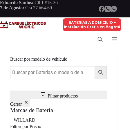
Saltar
Eduardo Santos:
Cll 1 #18-36
al
7 de Agosto:
Cra 27 #64-69
contenido
BATERÍAS A DOMICILIO +
instalación Gratis en Bogotá
Buscar por modelo de vehículo
Filtrar productos
Cerrar
Marcas de Batería
Marca
WILLARD
Filtrar por Precio