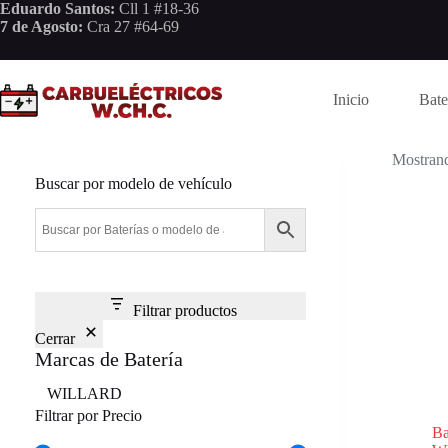
Saltar
Eduardo Santos:
Cll 1 #18-36
al
7 de Agosto:
Cra 27 #64-69
contenido
Inicio
Bate
Mostrand
Buscar por modelo de vehículo
Filtrar productos
Cerrar
Marcas de Batería
Marca
WILLARD
Filtrar por Precio
B