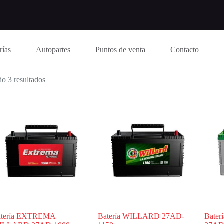
rías
Autopartes
Puntos de venta
Contacto
o 3 resultados
atería EXTREMA
Batería WILLARD 27AD-
Bate