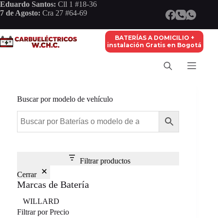
Saltar
Eduardo Santos:
Cll 1 #18-36
al
7 de Agosto:
Cra 27 #64-69
contenido
BATERÍAS A DOMICILIO +
instalación Gratis en Bogotá
Buscar por modelo de vehículo
Filtrar productos
Cerrar
Marcas de Batería
Marca
WILLARD
Filtrar por Precio