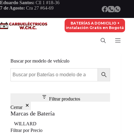
Saltar
Eduardo Santos:
Cll 1 #18-36
al
7 de Agosto:
Cra 27 #64-69
contenido
BATERÍAS A DOMICILIO +
instalación Gratis en Bogotá
Buscar por modelo de vehículo
Filtrar productos
Cerrar
Marcas de Batería
Marca
WILLARD
Filtrar por Precio