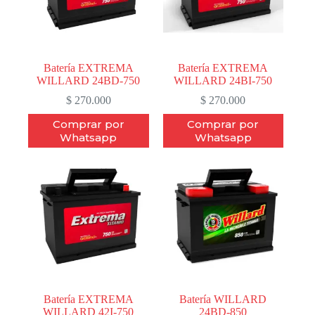
Batería EXTREMA
Batería EXTREMA
WILLARD 24BD-750
WILLARD 24BI-750
$
270.000
$
270.000
Comprar por
Comprar por
Whatsapp
Whatsapp
Batería EXTREMA
Batería WILLARD
WILLARD 42I-750
24BD-850