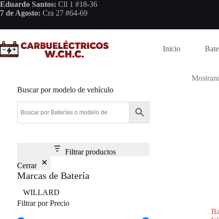
Saltar
Eduardo Santos:
Cll 1 #18-36
al
7 de Agosto:
Cra 27 #64-69
contenido
Inicio
Bate
Mostrand
Buscar por modelo de vehículo
Filtrar productos
Cerrar
Marcas de Batería
Marca
WILLARD
Filtrar por Precio
B