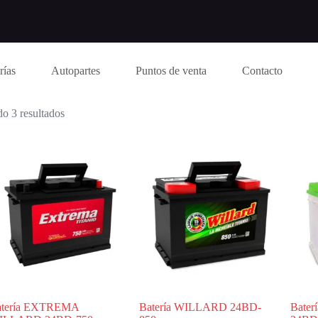
rías
Autopartes
Puntos de venta
Contacto
o 3 resultados
atería EXTREMA
Batería WILLARD 24BD-
Bate