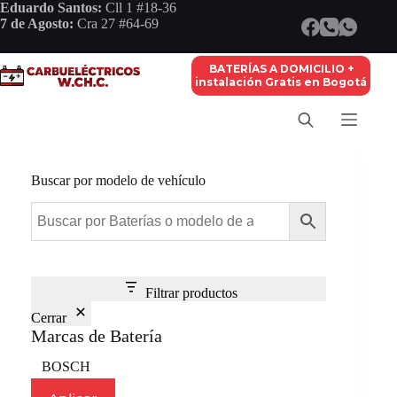
Saltar
Eduardo Santos:
Cll 1 #18-36
al
7 de Agosto:
Cra 27 #64-69
contenido
BATERÍAS A DOMICILIO +
instalación Gratis en Bogotá
Buscar por modelo de vehículo
Filtrar productos
Cerrar
Marcas de Batería
Marca
BOSCH