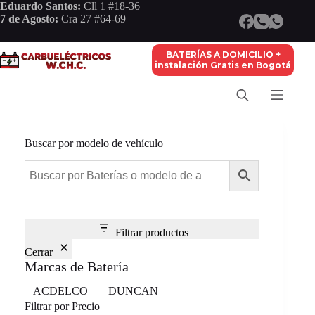
Saltar
Eduardo Santos:
Cll 1 #18-36
al
7 de Agosto:
Cra 27 #64-69
contenido
BATERÍAS A DOMICILIO +
instalación Gratis en Bogotá
Buscar por modelo de vehículo
Filtrar productos
Cerrar
Marcas de Batería
Marca
ACDELCO
DUNCAN
Filtrar por Precio