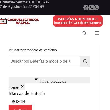
Saltar
Eduardo Santos:
Cll 1 #18-36
al
7 de Agosto:
Cra 27 #64-69
contenido
BATERÍAS A DOMICILIO +
instalación Gratis en Bogotá
Buscar por modelo de vehículo
Filtrar productos
Cerrar
Marcas de Batería
Marca
BOSCH