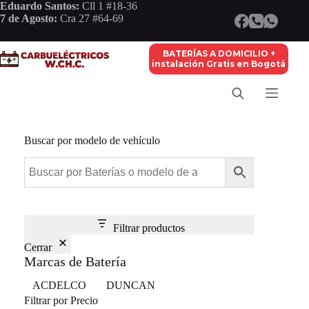
Saltar
Eduardo Santos:
Cll 1 #18-36
al
7 de Agosto:
Cra 27 #64-69
contenido
BATERÍAS A DOMICILIO +
instalación Gratis en Bogotá
Buscar por modelo de vehículo
Filtrar productos
Cerrar
Marcas de Batería
Marca
ACDELCO
DUNCAN
Filtrar por Precio