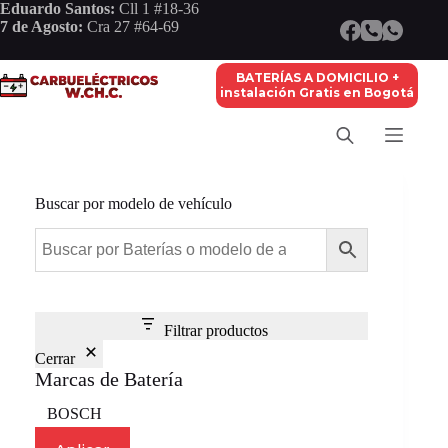
Saltar
Eduardo Santos:
Cll 1 #18-36
al
7 de Agosto:
Cra 27 #64-69
contenido
BATERÍAS A DOMICILIO +
instalación Gratis en Bogotá
Buscar por modelo de vehículo
Filtrar productos
Cerrar
Marcas de Batería
Marca
BOSCH