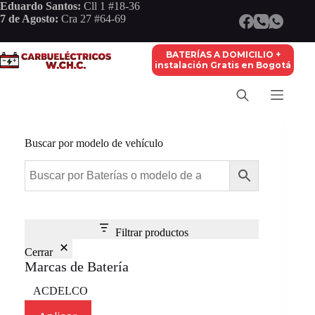
Saltar
Eduardo Santos:
Cll 1 #18-36
al
7 de Agosto:
Cra 27 #64-69
contenido
BATERÍAS A DOMICILIO +
instalación Gratis en Bogotá
Buscar por modelo de vehículo
Filtrar productos
Cerrar
Marcas de Batería
Marca
ACDELCO