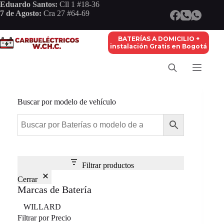
Saltar
Eduardo Santos:
Cll 1 #18-36
al
7 de Agosto:
Cra 27 #64-69
contenido
BATERÍAS A DOMICILIO +
instalación Gratis en Bogotá
Buscar por modelo de vehículo
Filtrar productos
Cerrar
Marcas de Batería
Marca
WILLARD
Filtrar por Precio