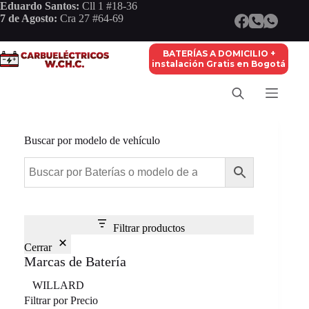
Saltar
Eduardo Santos:
Cll 1 #18-36
al
7 de Agosto:
Cra 27 #64-69
contenido
BATERÍAS A DOMICILIO +
instalación Gratis en Bogotá
Buscar por modelo de vehículo
Filtrar productos
Cerrar
Marcas de Batería
Marca
WILLARD
Filtrar por Precio