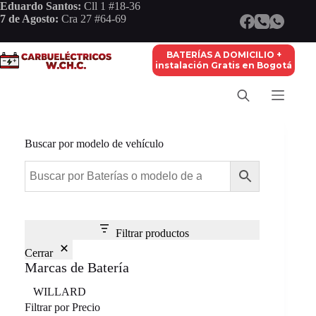
Saltar
Eduardo Santos:
Cll 1 #18-36
al
7 de Agosto:
Cra 27 #64-69
contenido
BATERÍAS A DOMICILIO +
instalación Gratis en Bogotá
Buscar por modelo de vehículo
Filtrar productos
Cerrar
Marcas de Batería
Marca
WILLARD
Filtrar por Precio