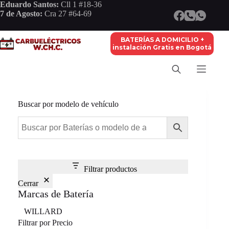
Saltar
Eduardo Santos:
Cll 1 #18-36
al
7 de Agosto:
Cra 27 #64-69
contenido
BATERÍAS A DOMICILIO +
instalación Gratis en Bogotá
Buscar por modelo de vehículo
Filtrar productos
Cerrar
Marcas de Batería
Marca
WILLARD
Filtrar por Precio