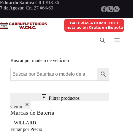
Saltar
Eduardo Santos:
Cll 1 #18-36
al
7 de Agosto:
Cra 27 #64-69
contenido
BATERÍAS A DOMICILIO +
instalación Gratis en Bogotá
Buscar por modelo de vehículo
Filtrar productos
Cerrar
Marcas de Batería
Marca
WILLARD
Filtrar por Precio