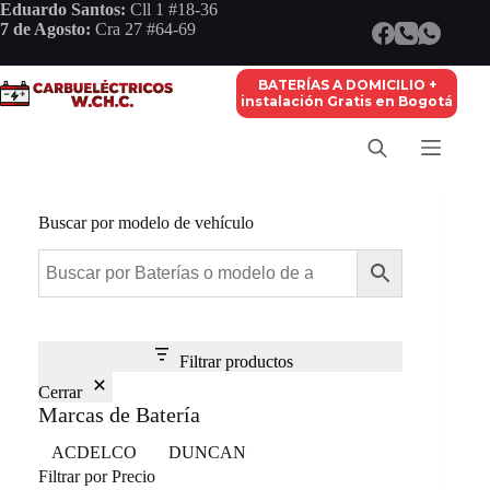
Saltar
Eduardo Santos:
Cll 1 #18-36
al
7 de Agosto:
Cra 27 #64-69
contenido
BATERÍAS A DOMICILIO +
instalación Gratis en Bogotá
Buscar por modelo de vehículo
Filtrar productos
Cerrar
Marcas de Batería
Marca
ACDELCO
DUNCAN
Filtrar por Precio