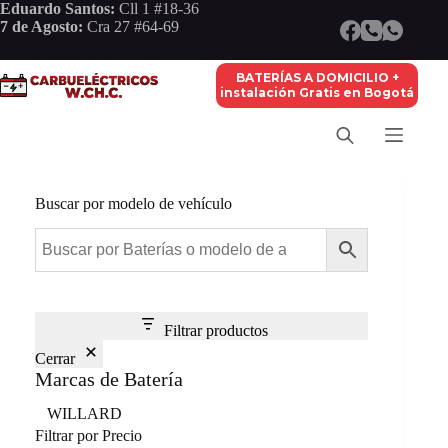
Saltar
Eduardo Santos:
Cll 1 #18-36
al
7 de Agosto:
Cra 27 #64-69
contenido
BATERÍAS A DOMICILIO +
instalación Gratis en Bogotá
Buscar por modelo de vehículo
Filtrar productos
Cerrar
Marcas de Batería
Marca
WILLARD
Filtrar por Precio