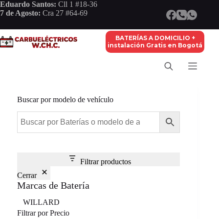
Saltar
Eduardo Santos:
Cll 1 #18-36
al
7 de Agosto:
Cra 27 #64-69
contenido
BATERÍAS A DOMICILIO +
instalación Gratis en Bogotá
Buscar por modelo de vehículo
Filtrar productos
Cerrar
Marcas de Batería
Marca
WILLARD
Filtrar por Precio