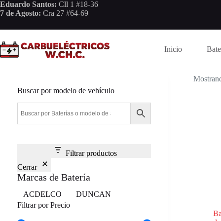
Saltar
Eduardo Santos:
Cll 1 #18-36
al
7 de Agosto:
Cra 27 #64-69
contenido
Inicio
Bate
Mostrand
Buscar por modelo de vehículo
Filtrar productos
Cerrar
Marcas de Batería
Marca
ACDELCO
DUNCAN
Filtrar por Precio
Ba