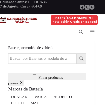
Saltar
Eduardo Santos:
Cll 1 #18-36
al
7 de Agosto:
Cra 27 #64-69
contenido
BATERÍAS A DOMICILIO +
instalación Gratis en Bogotá
Buscar por modelo de vehículo
Filtrar productos
Cerrar
Marcas de Batería
Marca
DUNCAN
VARTA
ACDELCO
BOSCH
MAC