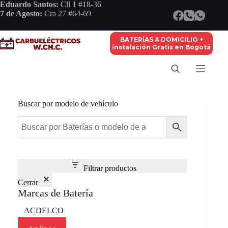
Saltar
Eduardo Santos:
Cll 1 #18-36
al
7 de Agosto:
Cra 27 #64-69
contenido
BATERÍAS A DOMICILIO +
instalación Gratis en Bogotá
Buscar por modelo de vehículo
Filtrar productos
Cerrar
Marcas de Batería
Marca
ACDELCO