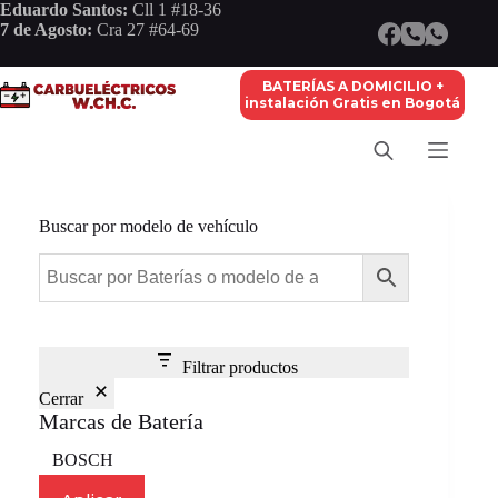
Saltar
Eduardo Santos:
Cll 1 #18-36
al
7 de Agosto:
Cra 27 #64-69
contenido
BATERÍAS A DOMICILIO +
instalación Gratis en Bogotá
Buscar por modelo de vehículo
Filtrar productos
Cerrar
Marcas de Batería
Marca
BOSCH