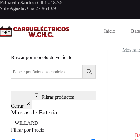
Saltar
Eduardo Santos:
Cll 1 #18-36
al
7 de Agosto:
Cra 27 #64-69
contenido
Inicio
Bate
Mostrand
Buscar por modelo de vehículo
Filtrar productos
Cerrar
Marcas de Batería
Marca
WILLARD
Filtrar por Precio
B