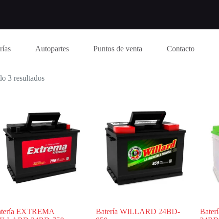
rías
Autopartes
Puntos de venta
Contacto
o 3 resultados
atería EXTREMA
Batería WILLARD 24BD-
Bate