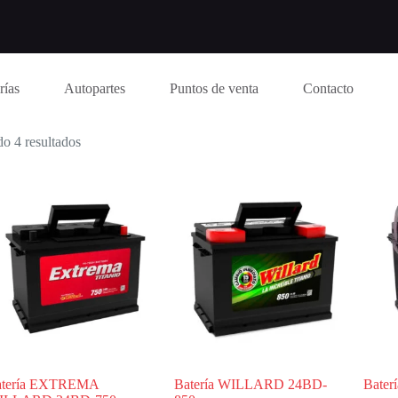
rías
Autopartes
Puntos de venta
Contacto
o 4 resultados
atería EXTREMA
Batería WILLARD 24BD-
Bate