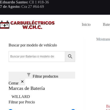
Saltar
Eduardo Santos:
Cll 1 #18-36
al
7 de Agosto:
Cra 27 #64-69
contenido
Inicio
Bate
Mostrand
Buscar por modelo de vehículo
Filtrar productos
Cerrar
Marcas de Batería
Marca
WILLARD
Filtrar por Precio
B