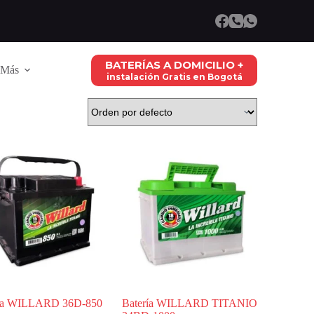
BATERÍAS A DOMICILIO +
Más
instalación Gratis en Bogotá
ría WILLARD 36D-850
Batería WILLARD TITANIO