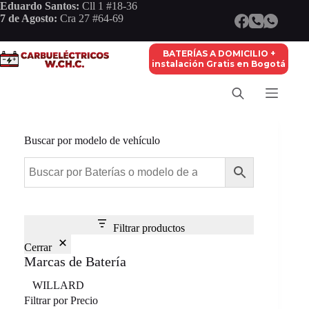
Saltar
Eduardo Santos:
Cll 1 #18-36
al
7 de Agosto:
Cra 27 #64-69
contenido
BATERÍAS A DOMICILIO +
instalación Gratis en Bogotá
Buscar por modelo de vehículo
Filtrar productos
Cerrar
Marcas de Batería
Marca
WILLARD
Filtrar por Precio