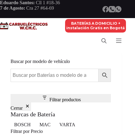
Saltar
Eduardo Santos:
Cll 1 #18-36
al
7 de Agosto:
Cra 27 #64-69
contenido
BATERÍAS A DOMICILIO +
instalación Gratis en Bogotá
Buscar por modelo de vehículo
Filtrar productos
Cerrar
Marcas de Batería
Marca
BOSCH
MAC
VARTA
Filtrar por Precio