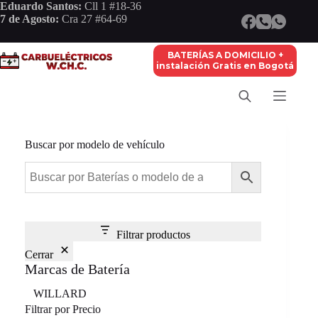
Saltar
Eduardo Santos:
Cll 1 #18-36
al
7 de Agosto:
Cra 27 #64-69
contenido
BATERÍAS A DOMICILIO +
instalación Gratis en Bogotá
Buscar por modelo de vehículo
Filtrar productos
Cerrar
Marcas de Batería
Marca
WILLARD
Filtrar por Precio