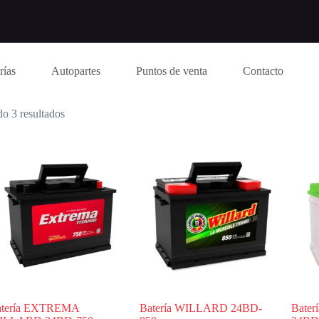
rías
Autopartes
Puntos de venta
Contacto
o 3 resultados
atería EXTREMA
Batería WILLARD 24BD-
Bate