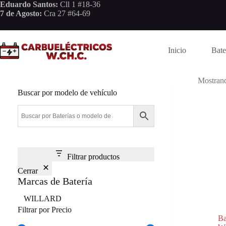
Saltar
Eduardo Santos:
Cll 1 #18-36
al
7 de Agosto:
Cra 27 #64-69
contenido
Inicio
Bate
Mostrand
Buscar por modelo de vehículo
Filtrar productos
Cerrar
Marcas de Batería
Marca
WILLARD
Filtrar por Precio
B