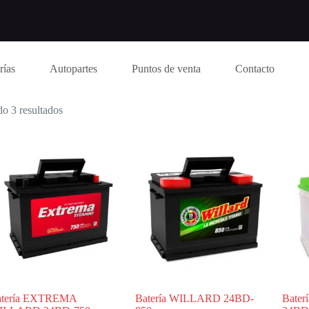
rías
Autopartes
Puntos de venta
Contacto
o 3 resultados
atería EXTREMA
Batería WILLARD 24BD-
Bate