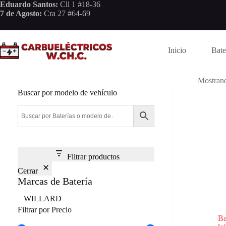
Saltar
Eduardo Santos:
Cll 1 #18-36
al
7 de Agosto:
Cra 27 #64-69
contenido
Inicio
Bate
Mostrand
Buscar por modelo de vehículo
Filtrar productos
Cerrar
Marcas de Batería
Marca
WILLARD
Filtrar por Precio
B