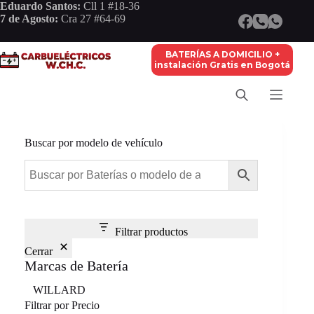
Saltar
Eduardo Santos:
Cll 1 #18-36
al
7 de Agosto:
Cra 27 #64-69
contenido
BATERÍAS A DOMICILIO +
instalación Gratis en Bogotá
Buscar por modelo de vehículo
Filtrar productos
Cerrar
Marcas de Batería
Marca
WILLARD
Filtrar por Precio