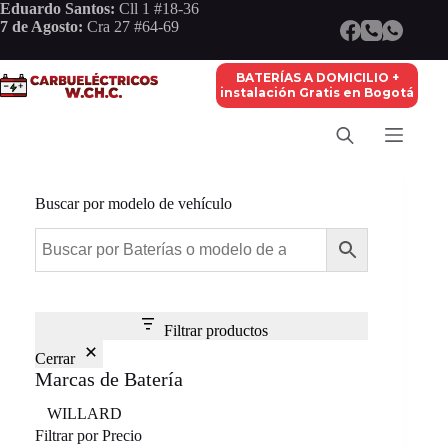
Saltar
Eduardo Santos:
Cll 1 #18-36
al
7 de Agosto:
Cra 27 #64-69
contenido
BATERÍAS A DOMICILIO +
instalación Gratis en Bogotá
Buscar por modelo de vehículo
Filtrar productos
Cerrar
Marcas de Batería
Marca
WILLARD
Filtrar por Precio