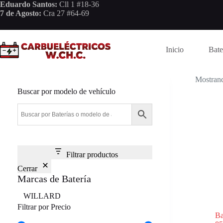
Saltar
Eduardo Santos:
Cll 1 #18-36
al
7 de Agosto:
Cra 27 #64-69
contenido
Inicio
Bate
Mostrand
Buscar por modelo de vehículo
Filtrar productos
Cerrar
Marcas de Batería
Marca
WILLARD
Filtrar por Precio
B