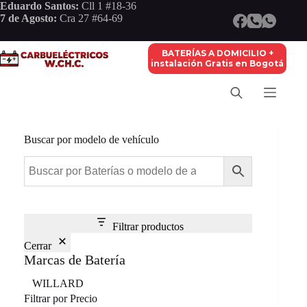
Saltar
Eduardo Santos:
Cll 1 #18-36
al
7 de Agosto:
Cra 27 #64-69
contenido
BATERÍAS A DOMICILIO +
instalación Gratis en Bogotá
Buscar por modelo de vehículo
Filtrar productos
Cerrar
Marcas de Batería
Marca
WILLARD
Filtrar por Precio