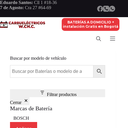
Saltar
Eduardo Santos:
Cll 1 #18-36
al
7 de Agosto:
Cra 27 #64-69
contenido
BATERÍAS A DOMICILIO +
instalación Gratis en Bogotá
Buscar por modelo de vehículo
Filtrar productos
Cerrar
Marcas de Batería
Marca
BOSCH