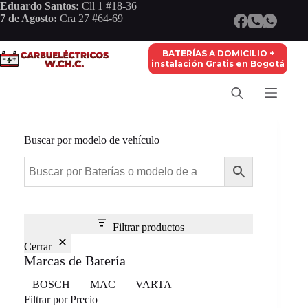
Saltar
Eduardo Santos:
Cll 1 #18-36
al
7 de Agosto:
Cra 27 #64-69
contenido
BATERÍAS A DOMICILIO +
instalación Gratis en Bogotá
Buscar por modelo de vehículo
Filtrar productos
Cerrar
Marcas de Batería
Marca
BOSCH
MAC
VARTA
Filtrar por Precio