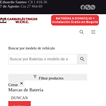
Saltar
Eduardo Santos:
Cll 1 #18-36
al
7 de Agosto:
Cra 27 #64-69
contenido
BATERÍAS A DOMICILIO +
instalación Gratis en Bogotá
Buscar por modelo de vehículo
Filtrar productos
Cerrar
Marcas de Batería
Marca
DUNCAN