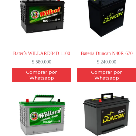
Batería WILLARD34D-1100
Bateria Duncan N40R-670
$
580.000
$
240.000
Comprar por
Comprar por
Whatsapp
Whatsapp